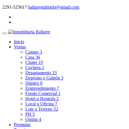
2291-525617
ballarregabriela@gmail.com
Inicio
Ventas
Campo
3
Casa
36
Chalet
19
Cochera
2
Departamento
33
Depósito o Galpón
3
Dúplex
9
Emprendimiento
7
Fondo Comercial
1
Hotel u Hostería
2
Local u Oficina
7
Lote o Terreno
52
PH
5
Quinta
4
Permutas