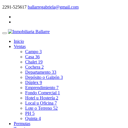
2291-525617
ballarregabriela@gmail.com
Inicio
Ventas
Campo
3
Casa
36
Chalet
19
Cochera
2
Departamento
33
Depósito o Galpón
3
Dúplex
9
Emprendimiento
7
Fondo Comercial
1
Hotel u Hostería
2
Local u Oficina
7
Lote o Terreno
52
PH
5
Quinta
4
Permutas