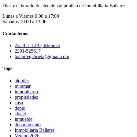
Días y el horario de atención al público de Inmobiliaria Ballarre
Lunes a Viernes 9:00 a 17:00
Sábados 10:00 a 13:00
Contáctenos
Av. 9 nº 1297, Miramar
2291-525617
ballarregabriela@gmail.com
Tags
alquiler
miramar
inmobiliario
propiedades
casa
depto
chalet
inmueble
departamento
Inmobiliaria Ballarre
Verano 2026